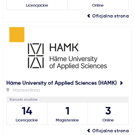
Licencjackie
Online
Ważne
Oficjalna strona
Usługi
Dlaczego Kastu?
Aktualności
Häme University of Applied Sciences (HAMK)
Hämeenlinna
Kierunki studiów
14
1
3
Licencjackie
Magisterskie
Online
Oficjalna strona