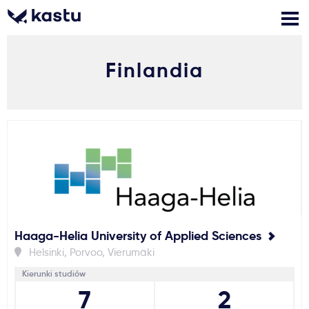
Finlandia
Zadzwoń
Bezpłatne konsultacje
Kontakt
Zaloguj się
1
Powiadomienia
Formularz aplikacyjny
Haaga-Helia University of Applied Sciences
Gdzie studiować?
Helsinki, Porvoo, Vierumäki
Kierunki studiów
Jak aplikować?
7
2