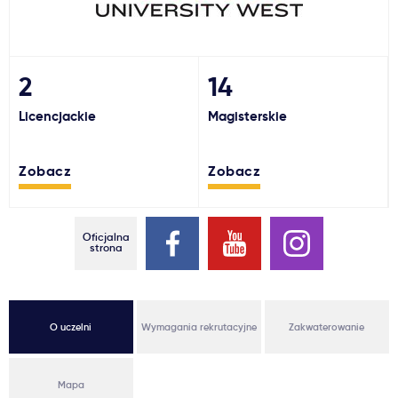
Ważne
Usługi
2
14
Licencjackie
Magisterskie
Dlaczego Kastu?
Zobacz
Zobacz
Aktualności
Oficjalna
strona
O uczelni
Wymagania rekrutacyjne
Zakwaterowanie
Mapa