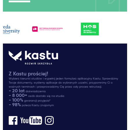
Z Kastu prościej!
Wybierz kierunki studiów i wypełnij jeden formularz aplikacyjny Kastu. Sprawdzimy
Twoje dokumenty, wyślemy aplikacje do wybranych uczelni, przypomnimy Ci o
ważnych terminach i przeprowadzimy Cię przez cały proces rekrutacji.
- 20 lat
doświadczenia
- 8 000+
osób dostało się na studia
- 100%
gwarancji przyjęcia*
- 98%
poleca Kastu znajomym