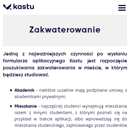
Zakwaterowanie
Zadzwoń
Bezpłatne konsultacje
Kontakt
Zaloguj się
Jedną z najważniejszych czynności po wysłaniu
formularza aplikacyjnego Kastu jest rozpoczęcie
1
Powiadomienia
poszukiwania zakwaterowania w mieście, w którym
będziesz studiować.
Formularz aplikacyjny
Akademik
- niektóre uczelnie mają podpisane umowy z
akademikami prywatnymi.
Gdzie studiować?
Mieszkanie
- najczęściej studenci wynajmują mieszkania
razem z innymi studentami, z którymi poznali się na
przykład w trakcie aplikacji, albo wprowadzają się do
Jak aplikować?
mieszkania studenckiego, zajmowanego przez studentów