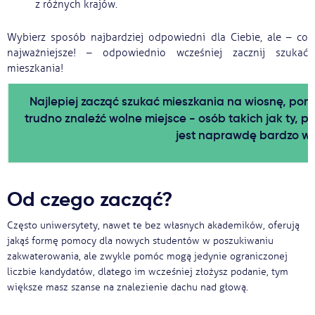
z różnych krajów.
Ważne
Wybierz sposób najbardziej odpowiedni dla Ciebie, ale – co
najważniejsze! – odpowiednio wcześniej zacznij szukać
Usługi
mieszkania!
Najlepiej zacząć szukać mieszkania na wiosnę, pon
Dlaczego Kastu?
trudno znaleźć wolne miejsce - osób takich jak ty, p
jest naprawdę bardzo wi
Aktualności
Od czego zacząć?
Często uniwersytety, nawet te bez własnych akademików, oferują
jakąś formę pomocy dla nowych studentów w poszukiwaniu
zakwaterowania, ale zwykle pomóc mogą jedynie ograniczonej
liczbie kandydatów, dlatego im wcześniej złożysz podanie, tym
większe masz szanse na znalezienie dachu nad głową.