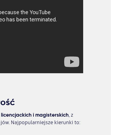
łość
icencjackich i magisterskich
, z
jów. Najpopularniejsze kierunki to: