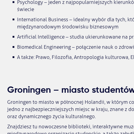
Psychology – jeden z najpopularniejszych kierunkó
świecie
International Business – idealny wybór dla tych, k
międzynarodowym środowisku biznesowym
Artificial Intelligence – studia ukierunkowane na p
Biomedical Engineering – połączenie nauk o zdrowiu
A także: Prawo, Filozofia, Antropologia kulturowa, 
Groningen – miasto studentó
Groningen to miasto w północnej Holandii, w którym co
jedno z najbezpieczniejszych miejsc w kraju, znane z d
oraz dynamicznego życia kulturalnego.
Znajdziesz tu nowoczesne biblioteki, interaktywne muz
międzynarodowe organizacje studenckie, a także zabytk