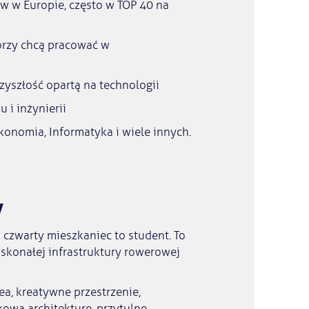
w w Europie, często w TOP 40 na
tórzy chcą pracować w
rzyszłość opartą na technologii
 i inżynierii
Ekonomia, Informatyka i wiele innych.
w
 czwarty mieszkaniec to student. To
oskonałej infrastruktury rowerowej
ea, kreatywne przestrzenie,
ową architekturę, przytulne