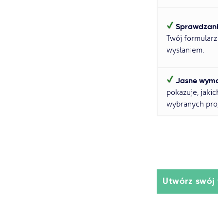
Sprawdzani
Twój formularz
wysłaniem.
Jasne wyma
pokazuje, jaki
wybranych pr
Utwórz swój 