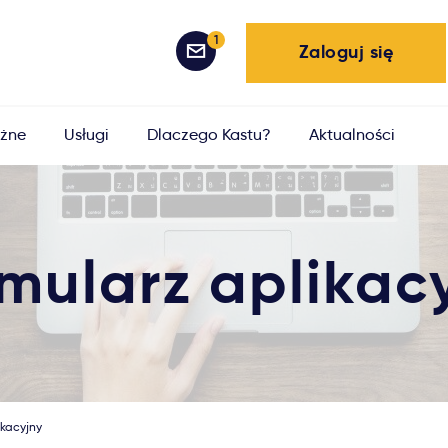
1
Zaloguj się
żne
Usługi
Dlaczego Kastu?
Aktualności
mularz aplikac
ikacyjny