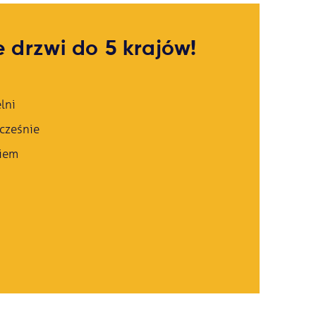
 drzwi do 5 krajów!
lni
cześnie
iem