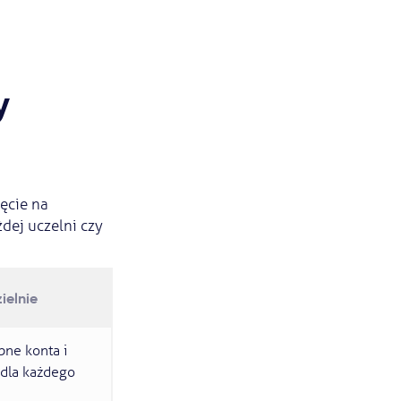
y
ęcie na
dej uczelni czy
elnie
bne konta i
 dla każdego