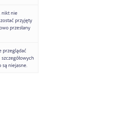
 nikt nie
zostać przyjęty
łowo przesłany
e przeglądać
ać szczegółowych
 są niejasne.