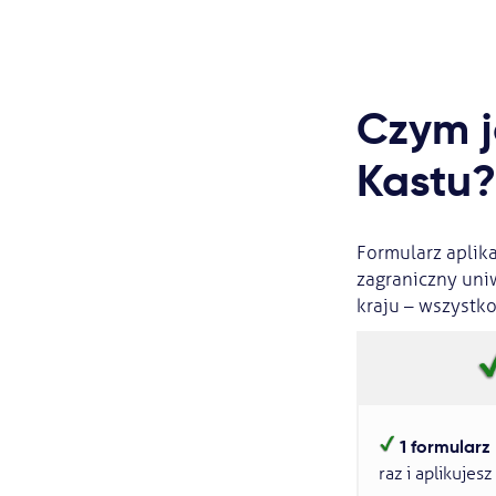
Czym j
Kastu?
Formularz aplika
zagraniczny uniw
kraju – wszystk
1 formularz
raz i aplikujes