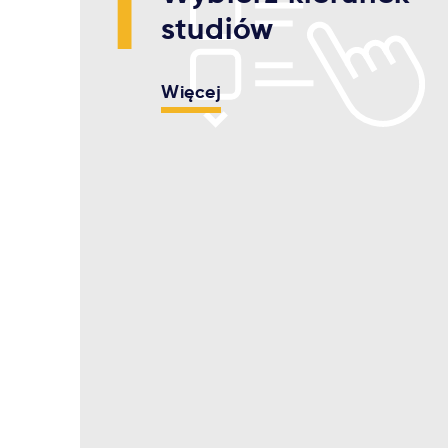
1
studiów
Więcej