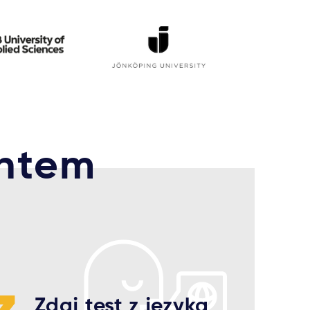
entem
Zdaj test z języka