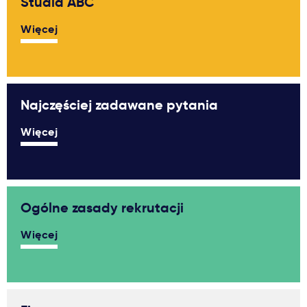
Studia ABC
Ważne
Więcej
Usługi
Dlaczego Kastu?
Najczęściej zadawane pytania
Więcej
Aktualności
Ogólne zasady rekrutacji
Więcej