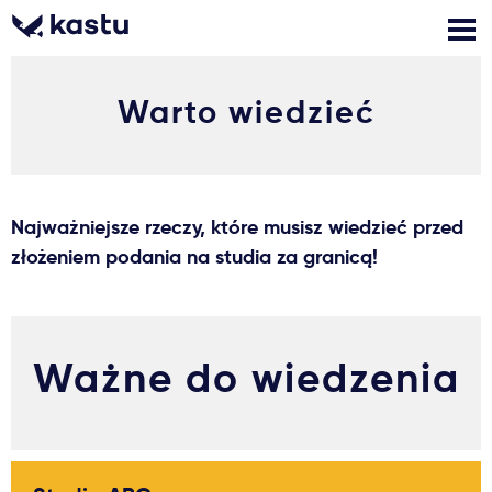
Warto wiedzieć
Zadzwoń
Bezpłatne konsultacje
Kontakt
Zaloguj się
Najważniejsze rzeczy, które musisz wiedzieć przed
1
Powiadomienia
złożeniem podania na studia za granicą!
Formularz aplikacyjny
Ważne do wiedzenia
Gdzie studiować?
Jak aplikować?