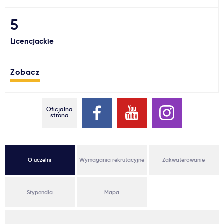
Ważne
5
Licencjackie
Usługi
Zobacz
Dlaczego Kastu?
Aktualności
Oficjalna
strona
O uczelni
Wymagania rekrutacyjne
Zakwaterowanie
Stypendia
Mapa