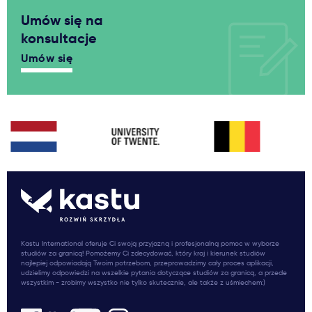
Umów się na
konsultacje
Umów się
Kastu International oferuje Ci swoją przyjazną i profesjonalną pomoc w wyborze
studiów za granicą! Pomożemy Ci zdecydować, który kraj i kierunek studiów
najlepiej odpowiadają Twoim potrzebom, przeprowadzimy cały proces aplikacji,
udzielimy odpowiedzi na wszelkie pytania dotyczące studiów za granicą, a przede
wszystkim - zrobimy wszystko nie tylko skutecznie, ale także z uśmiechem:)