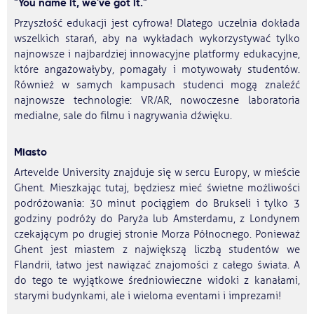
"You name it, we've got it."
Przyszłość edukacji jest cyfrowa! Dlatego uczelnia dokłada
wszelkich starań, aby na wykładach wykorzystywać tylko
najnowsze i najbardziej innowacyjne platformy edukacyjne,
które angażowałyby, pomagały i motywowały studentów.
Również w samych kampusach studenci mogą znaleźć
najnowsze technologie: VR/AR, nowoczesne laboratoria
medialne, sale do filmu i nagrywania dźwięku.
Miasto
Artevelde University znajduje się w sercu Europy, w mieście
Ghent. Mieszkając tutaj, będziesz mieć świetne możliwości
podróżowania: 30 minut pociągiem do Brukseli i tylko 3
godziny podróży do Paryża lub Amsterdamu, z Londynem
czekającym po drugiej stronie Morza Północnego. Ponieważ
Ghent jest miastem z największą liczbą studentów we
Flandrii, łatwo jest nawiązać znajomości z całego świata. A
do tego te wyjątkowe średniowieczne widoki z kanałami,
starymi budynkami, ale i wieloma eventami i imprezami!