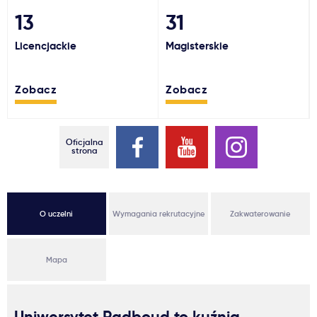
13
31
Ważne
Licencjackie
Magisterskie
Usługi
Zobacz
Zobacz
Dlaczego Kastu?
Oficjalna
Aktualności
strona
O uczelni
Wymagania rekrutacyjne
Zakwaterowanie
Mapa
Uniwersytet Radboud to kuźnia