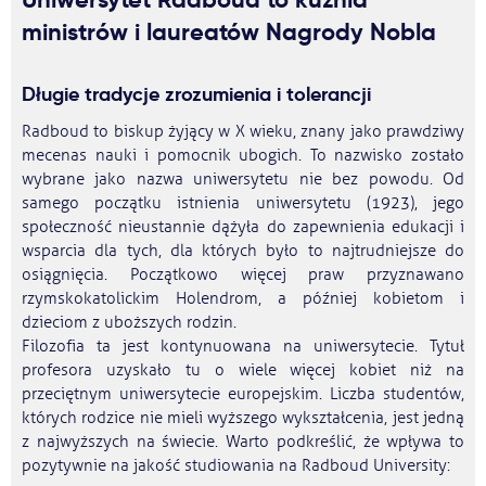
ministrów i laureatów Nagrody Nobla
Długie tradycje zrozumienia i tolerancji
Radboud to biskup żyjący w X wieku, znany jako prawdziwy
mecenas nauki i pomocnik ubogich. To nazwisko zostało
wybrane jako nazwa uniwersytetu nie bez powodu. Od
samego początku istnienia uniwersytetu (1923), jego
społeczność nieustannie dążyła do zapewnienia edukacji i
wsparcia dla tych, dla których było to najtrudniejsze do
osiągnięcia. Początkowo więcej praw przyznawano
rzymskokatolickim Holendrom, a później kobietom i
dzieciom z uboższych rodzin.
Filozofia ta jest kontynuowana na uniwersytecie. Tytuł
profesora uzyskało tu o wiele więcej kobiet niż na
przeciętnym uniwersytecie europejskim. Liczba studentów,
których rodzice nie mieli wyższego wykształcenia, jest jedną
z najwyższych na świecie. Warto podkreślić, że wpływa to
pozytywnie na jakość studiowania na Radboud University: