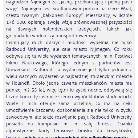
nagrodziło Nijmegen za „jasną, przekonującą i pełną pasji
wizję”. Nijmegen jest śródlądowym portem na rzece Waal,
często zwanym „balkonem Europy”. Mieszkańcy, w liczbie
176 000, opierają swoją wizję zrównoważonej przyszłości
na dawnych holenderskich tradycjach, takich jak
gospodarka wodna czy transport rowerowy.
Inspirujący duch odkryć i młodości wypełnia nie tylko
Radboud University, ale całe miasto Nijmegen. Co roku
odbywa się tu wiele wydarzeń tematycznych, m.in. Festiwal
Filmu Naukowego, którego jednym z partnerów jest
Uniwersytet Radboud. To wydarzenie jest tylko jednym z
wielu ważnych wydarzeń w najbardziej studenckim mieście
w Holandii. Około jedna czwarta mieszkańców miasta ma
poniżej niż 35 lat, więc tętni tu życie nocne, odbywają się
liczne koncerty i istnieje szeroki wybór klubów studenckich.
Wiele z nich oferuje sama uczelnia, co ma na celu
umożliwienie każdemu doskonalenia się nie tylko w życiu
zawodowym, ale także rozwijanie pasji. Radboud University
posiada na kampusie m. in.: salę fitness, ścianki
alpinistyczne, korty tenisowe, boisko do koszykówki,
wiele
udogodnień dla miłośników sportu
bieżnie i
innych
.