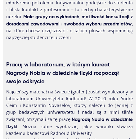
młodszemu pokoleniu. Indywidualne podejście do studenta
i bliski kontakt z profesorami – to cechy charakterystyczne
Małe grupy na wykładach
możliwość konsultacji z
uczelni.
,
doradcami zawodowymi
swoboda wyboru przedmiotów
i
,
na które chcesz uczęszczać - o takich plusach wspominają
najczęściej studenci tej uczelni.
Pracuj w laboratorium, w którym laureat
Nagrody Nobla w dziedzinie fizyki rozpoczął
swoje odkrycie
Najcieńszy materiał na świecie (grafen) został wynaleziony w
laboratorium Uniwersytetu Radboud! W 2010 roku Andre
Geim i Konstantin Novaselov, którzy należeli do jednej z
grup badawczych uniwersytetu i nadal są z nimi silnie
Nagrodę Nobla w dziedzinie
związani, otrzymali za tę pracę
fizyki
. Można sobie wyobrazić, jakie warunki stwarza
każdemu badaczowi Radboud University.