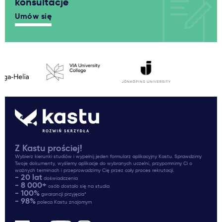
konsultacje
Umów się
Z Kastu prościej!
Wybierz kierunki studiów i wypełnij jeden formularz aplikacyjny Kastu. Sprawdzimy
Twoje dokumenty, wyślemy aplikacje do wybranych uczelni, przypomnimy Ci o
ważnych terminach i przeprowadzimy Cię przez cały proces rekrutacji.
- 20 lat
doświadczenia
- 8 000+
osób dostało się na studia
- 100%
gwarancji przyjęcia*
- 98%
poleca Kastu znajomym