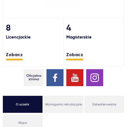
Ważne
Usługi
8
4
Licencjackie
Magisterskie
Dlaczego Kastu?
Zobacz
Zobacz
Aktualności
Oficjalna
strona
O uczelni
Wymagania rekrutacyjne
Zakwaterowanie
Mapa