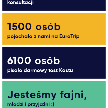
konsultacji
1500 osób
pojechało z nami na EuroTrip
6100 osób
pisało darmowy test Kastu
Jesteśmy fajni,
młodzi i przyjaźni :)