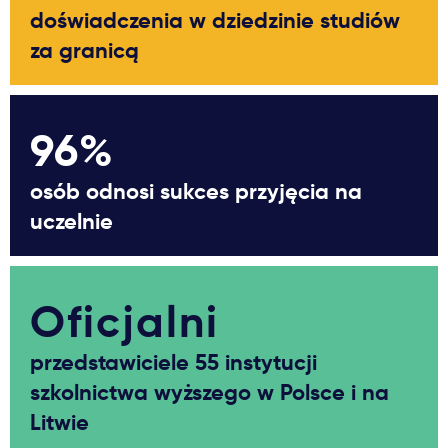
doświadczenia w dziedzinie studiów
za granicą
96%
osób odnosi sukces przyjęcia na
uczelnie
Oficjalni
przedstawiciele 55 instytucji
szkolnictwa wyższego w Polsce i na
Litwie