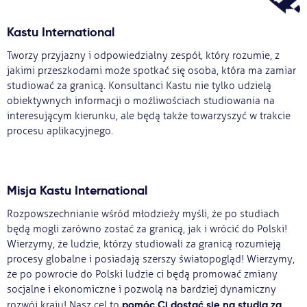
Ważne
Kastu International
Tworzy przyjazny i odpowiedzialny zespół, który rozumie, z
Usługi
jakimi przeszkodami może spotkać się osoba, która ma zamiar
studiować za granicą. Konsultanci Kastu nie tylko udzielą
Dlaczego Kastu?
obiektywnych informacji o możliwościach studiowania na
interesującym kierunku, ale będą także towarzyszyć w trakcie
procesu aplikacyjnego.
Aktualności
Misja Kastu International
Rozpowszechnianie wśród młodzieży myśli, że po studiach
będą mogli zarówno zostać za granicą, jak i wrócić do Polski!
Wierzymy, że ludzie, którzy studiowali za granicą rozumieją
procesy globalne i posiadają szerszy światopogląd! Wierzymy,
że po powrocie do Polski ludzie ci będą promować zmiany
socjalne i ekonomiczne i pozwolą na bardziej dynamiczny
pomóc Ci dostać się na studia za
rozwój kraju! Nasz cel to