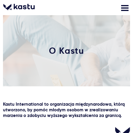
Zadzwoń
Bezpłatne konsultacje
Kontakt
O Kastu
Zaloguj się
1
Powiadomienia
Formularz aplikacyjny
Kastu International to organizacja międzynarodowa, którą
Gdzie studiować?
utworzono, by pomóc młodym osobom w zrealizowaniu
marzenia o zdobyciu wyższego wykształcenia za granicą.
Jak aplikować?