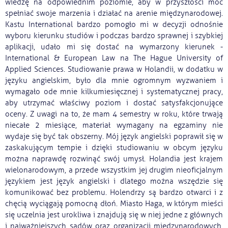
wiedzę na odpowiednim poziomie, aby w przyszłości móc
spełniać swoje marzenia i działać na arenie międzynarodowej.
Kastu International bardzo pomogło mi w decyzji odnośnie
wyboru kierunku studiów i podczas bardzo sprawnej i szybkiej
aplikacji, udało mi się dostać na wymarzony kierunek -
International & European Law na The Hague University of
Applied Sciences. Studiowanie prawa w Holandii, w dodatku w
języku angielskim, było dla mnie ogromnym wyzwaniem i
wymagało ode mnie kilkumiesięcznej i systematycznej pracy,
aby utrzymać właściwy poziom i dostać satysfakcjonujące
oceny. Z uwagi na to, że mam 4 semestry w roku, które trwają
niecałe 2 miesiące, materiał wymagany na egzaminy nie
wydaje się być tak obszerny. Mój język angielski poprawił się w
zaskakującym tempie i dzięki studiowaniu w obcym języku
można naprawdę rozwinąć swój umysł. Holandia jest krajem
wielonarodowym, a przede wszystkim jej drugim nieoficjalnym
językiem jest język angielski i dlatego można wszędzie się
komunikować bez problemu. Holendrzy są bardzo otwarci i z
chęcią wyciągają pomocną dłoń. Miasto Haga, w którym mieści
się uczelnia jest urokliwa i znajdują się w niej jedne z głównych
i najważniejszych sądów oraz organizacji międzynarodowych.