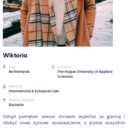
Ważne
Usługi
Dlaczego Kastu?
Wiktoria
Aktualności
Kraj
Uczelnia
Netherlands
The Hague University of Applied
Sciences
Kierunek
International & European Law
Rodzaj studiów
Bachelor
Odkąd pamiętam zawsze chciałam wyjechać za granicę i
zdobyć nowe życiowe doświadczenie, a przede wszystkim