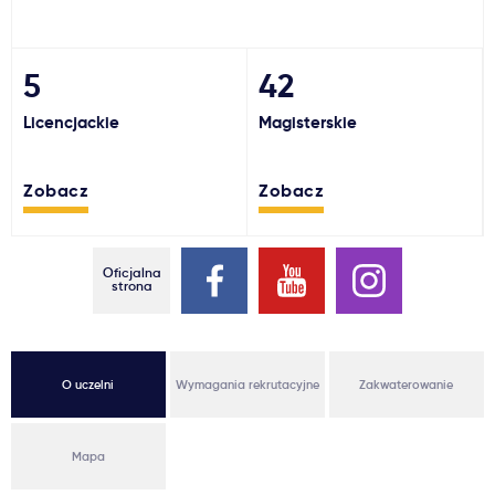
Ważne
5
42
Usługi
Licencjackie
Magisterskie
Dlaczego Kastu?
Zobacz
Zobacz
Aktualności
Oficjalna
strona
O uczelni
Wymagania rekrutacyjne
Zakwaterowanie
Mapa