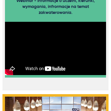
Webinar - informacje o uczelni, kierunki,
wymagania, infrormacje na temat
zakwaterowania.