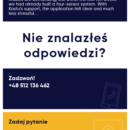
we had already built a four-sensor system. With
Kastu’s support, the application felt clear and much
less stressful....
Nie znalazłeś
odpowiedzi?
Zadzwoń!
+48 512 136 462
Zadaj pytanie