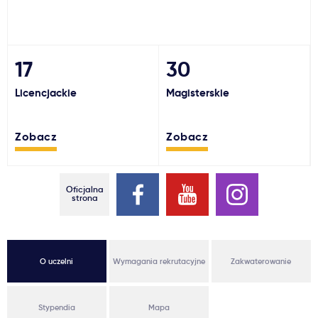
Ważne
Usługi
17
30
Licencjackie
Magisterskie
Dlaczego Kastu?
Zobacz
Zobacz
Aktualności
Oficjalna
strona
O uczelni
Wymagania rekrutacyjne
Zakwaterowanie
Stypendia
Mapa