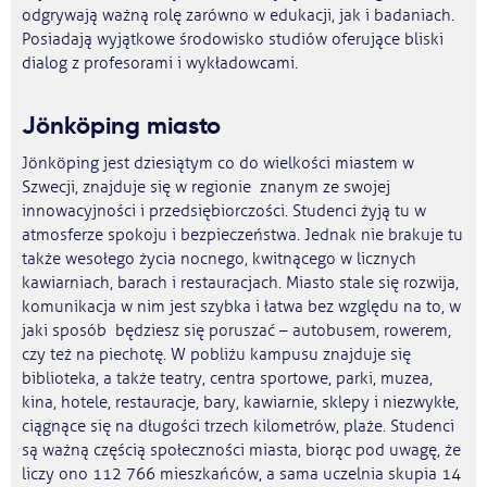
odgrywają ważną rolę zarówno w edukacji, jak i badaniach.
Posiadają wyjątkowe środowisko studiów oferujące bliski
dialog z profesorami i wykładowcami.
Jönköping miasto
Jönköping jest dziesiątym co do wielkości miastem w
Szwecji, znajduje się w regionie znanym ze swojej
innowacyjności i przedsiębiorczości. Studenci żyją tu w
atmosferze spokoju i bezpieczeństwa. Jednak nie brakuje tu
także wesołego życia nocnego, kwitnącego w licznych
kawiarniach, barach i restauracjach. Miasto stale się rozwija,
komunikacja w nim jest szybka i łatwa bez względu na to, w
jaki sposób będziesz się poruszać – autobusem, rowerem,
czy też na piechotę. W pobliżu kampusu znajduje się
biblioteka, a także teatry, centra sportowe, parki, muzea,
kina, hotele, restauracje, bary, kawiarnie, sklepy i niezwykłe,
ciągnące się na długości trzech kilometrów, plaże. Studenci
są ważną częścią społeczności miasta, biorąc pod uwagę, że
liczy ono 112 766 mieszkańców, a sama uczelnia skupia 14