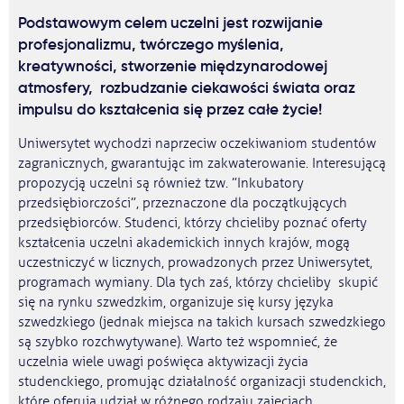
Podstawowym celem uczelni jest rozwijanie
profesjonalizmu, twórczego myślenia,
kreatywności, stworzenie międzynarodowej
atmosfery, rozbudzanie ciekawości świata oraz
impulsu do kształcenia się przez całe życie!
Uniwersytet wychodzi naprzeciw oczekiwaniom studentów
zagranicznych, gwarantując im zakwaterowanie. Interesującą
propozycją uczelni są również tzw. ”Inkubatory
przedsiębiorczości”, przeznaczone dla początkujących
przedsiębiorców. Studenci, którzy chcieliby poznać oferty
kształcenia uczelni akademickich innych krajów, mogą
uczestniczyć w licznych, prowadzonych przez Uniwersytet,
programach wymiany. Dla tych zaś, którzy chcieliby skupić
się na rynku szwedzkim, organizuje się kursy języka
szwedzkiego (jednak miejsca na takich kursach szwedzkiego
są szybko rozchwytywane). Warto też wspomnieć, że
uczelnia wiele uwagi poświęca aktywizacji życia
studenckiego, promując działalność organizacji studenckich,
które oferują udział w różnego rodzaju zajęciach,