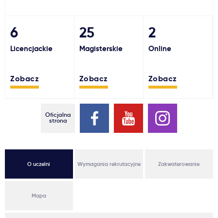
Ważne
6
25
2
Usługi
Licencjackie
Magisterskie
Online
Dlaczego Kastu?
Zobacz
Zobacz
Zobacz
Aktualności
Oficjalna
strona
O uczelni
Wymagania rekrutacyjne
Zakwaterowanie
Mapa