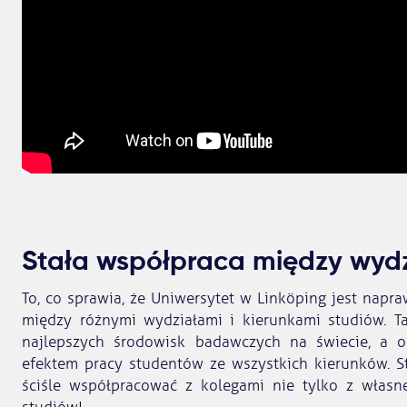
Stała współpraca między wyd
To, co sprawia, że Uniwersytet w Linköping jest napr
między różnymi wydziałami i kierunkami studiów. T
najlepszych środowisk badawczych na świecie, a os
efektem pracy studentów ze wszystkich kierunków. Stu
ściśle współpracować z kolegami nie tylko z własn