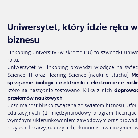
Uniwersytet, który idzie ręka 
biznesu
Linköping University (w skrócie LiU) to szwedzki uni
roku.
Uniwersytet w Linköping prowadzi wiodące na świeci
Ma
Science, IT oraz Hearing Science (nauki o słuchu).
sprzężenie biologii i elektroniki i elektroniczne rośli
doprowad
które są następnie testowane. Kilka z nich
przełomów naukowych
.
Uczelnia jest blisko związana ze światem biznesu. Of
edukacyjnych (1 międzynarodowy program licencjacki
wyraźnym ukierunkowaniem zawodowym oraz prowadząc
przykład lekarzy, nauczycieli, ekonomistów i inżynierów