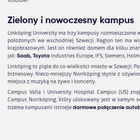
studiów!
Zielony i nowoczesny kampus
Linköping University ma trzy kampusy rozmieszczone w
położonych we wschodniej Szwecji. Region ten ma w
krajobrazowym. Jest on również domem dla kilku znan
Saab, Toyota
jak:
Industries Europe, IFS, Siemens, Holm
Linköping to piąte do co wielkości miasto w Szwecji. P
biznesowy. Nieco mniejszy Norrköping słynie z ożywion
miejsca z muzyką na żywo i koncerty.
Campus Valla i University Hospital Campus (US) zna
Campus Norrköping, który ulokowany jest w samym se
darmowe połączenie auto
trzema kampusami istnieje