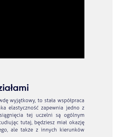
ziałami
awdę wyjątkowy, to stała współpraca
aka elastyczność zapewnia jedno z
iągnięcia tej uczelni są ogólnym
diując tutaj, będziesz miał okazję
ego, ale także z innych kierunków