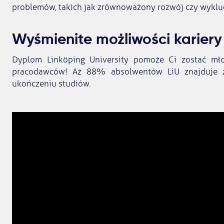
problemów, takich jak zrównoważony rozwój czy wyklu
Wyśmienite możliwości kariery
Dyplom Linköping University pomoże Ci zostać mł
pracodawców! Aż 88% absolwentów LiU znajduje z
ukończeniu studiów.