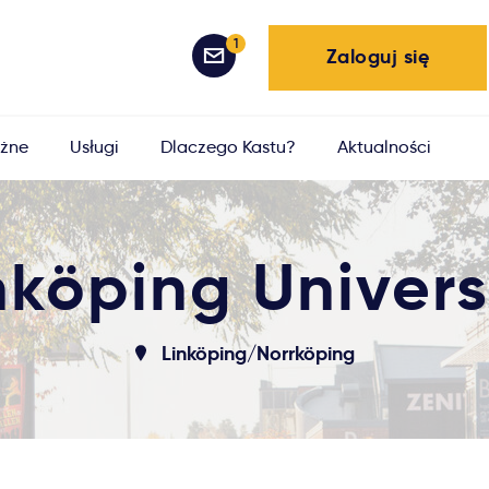
1
Zaloguj się
żne
Usługi
Dlaczego Kastu?
Aktualności
nköping Univers
Linköping/Norrköping