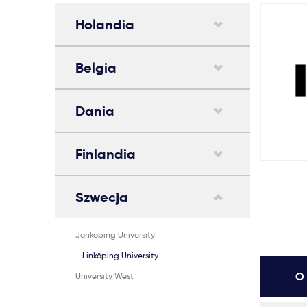
Holandia
Belgia
Dania
Finlandia
Szwecja
Jonkoping University
Linköping University
O 
University West