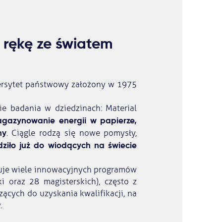
w rękę ze światem
wersytet państwowy założony w 1975
e badania w dziedzinach: Material
gazynowanie energii w papierze,
ny
. Ciągle rodzą się nowe pomysły,
ziło już do wiodących na świecie
eruje wiele innowacyjnych programów
 oraz 28 magisterskich), często z
ych do uzyskania kwalifikacji, na
.