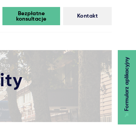
Bezpłatne
Kontakt
konsultacje
Formularz aplikacyjny
ity