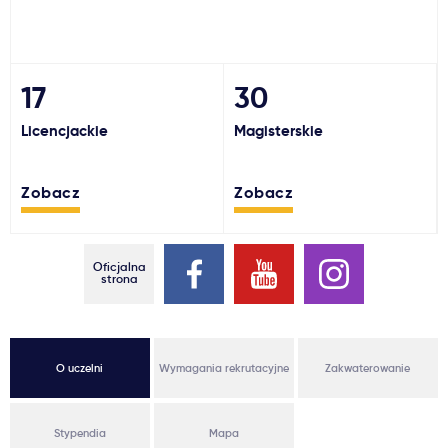
Ważne
Usługi
17
30
Licencjackie
Magisterskie
Dlaczego Kastu?
Zobacz
Zobacz
Aktualności
Oficjalna
strona
O uczelni
Wymagania rekrutacyjne
Zakwaterowanie
Stypendia
Mapa