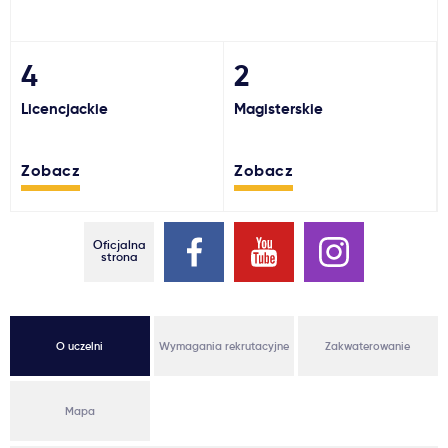
Ważne
4
2
Usługi
Licencjackie
Magisterskie
Dlaczego Kastu?
Zobacz
Zobacz
Aktualności
Oficjalna
strona
O uczelni
Wymagania rekrutacyjne
Zakwaterowanie
Mapa