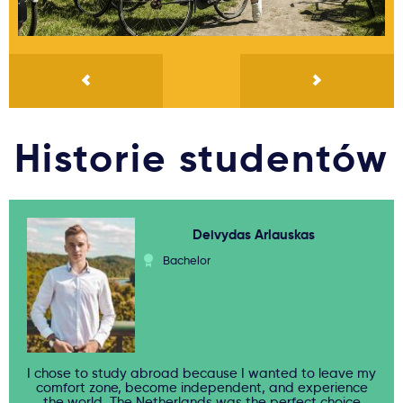
Campus in s-Hertogenbosch
Campus in s-Hertogenbosch
Campus in Breda
Campus in Breda
Campus in Breda
Historie studentów
Deivydas Arlauskas
Bachelor
I chose to study abroad because I wanted to leave my
comfort zone, become independent, and experience
the world. The Netherlands was the perfect choice