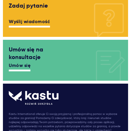
Zadaj pytanie
Wyślij wiadomość
Umów się na
konsultacje
Umów się
Kastu International oferuje Ci swoją przyjazną i profesjonalną pomoc w wyborze
studiów za granicą! Pomożemy Ci zdecydować, który kraj i kierunek studiów
najlepiej odpowiadają Twoim potrzebom, przeprowadzimy cały proces aplikacji,
udzielimy odpowiedzi na wszelkie pytania dotyczące studiów za granicą, a przede
wszystkim - zrobimy wszystko nie tylko skutecznie, ale także z uśmiechem:)