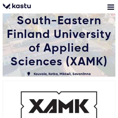
South-Eastern
Finland University
Zadzwoń
Bezpłatne konsultacje
Kontakt
Zaloguj się
of Applied
Sciences (XAMK)
1
Powiadomienia
Kouvola, Kotka, Mikkeli, Savonlinna
Formularz aplikacyjny
Gdzie studiować?
Jak aplikować?