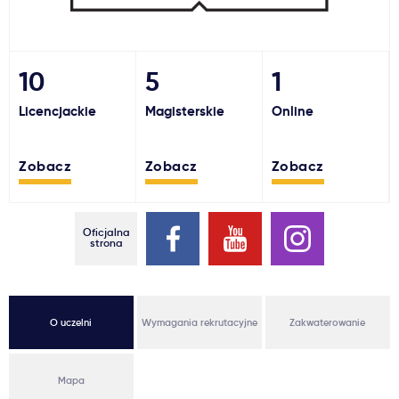
Ważne
10
5
1
Usługi
Licencjackie
Magisterskie
Online
Dlaczego Kastu?
Zobacz
Zobacz
Zobacz
Aktualności
Oficjalna
strona
O uczelni
Wymagania rekrutacyjne
Zakwaterowanie
Mapa