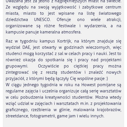
Uważana jest za jedno z najpiękniejszych miast na świecie.
Ze względu na swoją wyjątkowość i zabytkowe centrum
miasta, miasto to jest wpisane na listę światowego
dziedzictwa UNESCO. Oferuje ono wiele atrakcji,
organizowane są różne festiwale i wydarzenia, a na
kampusie panuje kameralna atmosfera.
Raz w tygodniu kampus Kortrijk, na którym znajduje się
wydział DAE, jest otwarty w godzinach wieczornych, więc
studenci mogą korzystać z sal w celach pracy i nauki. Jest to
również okazja do spotkania się i pracy nad projektami
grupowymi. Oczywiście po ciężkiej pracy można
zintegrować się z resztą studentów i znaleźć nowych
przyjaciół, z którymi będą łączyły Cię wspólne pasje :)
W ciągu jednego tygodnia w roku na Howest pomijane są
regularne zajęcia i uczelnia organizuje całą serię warsztatów
w celu pobudzenia kreatywności studentów. Można wtedy
wziąć udział w zajęciach i warsztatach m.in. z projektowania
graficznego, rzeźbienia w glinie, malowania krajobrazów,
streetdance, fotogrametrii, game jam i wielu innych.