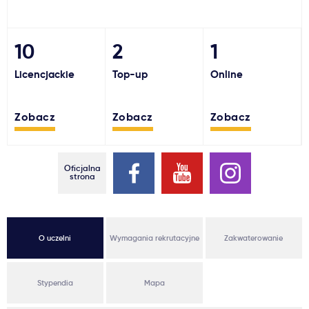
Ważne
10
2
1
Usługi
Licencjackie
Top-up
Online
Dlaczego Kastu?
Zobacz
Zobacz
Zobacz
Aktualności
Oficjalna
strona
O uczelni
Wymagania rekrutacyjne
Zakwaterowanie
Stypendia
Mapa