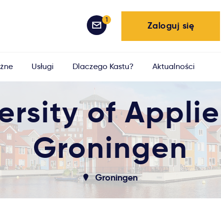
1
Zaloguj się
żne
Usługi
Dlaczego Kastu?
Aktualności
rsity of Appli
Groningen
Groningen