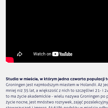
Studia w mieście, w którym jedna czwarta populacji t
Groningen jest najmłodszym miastem w Holandii. Aż j
mniej niż 35 lat, a większość z nich to szczęśliwi 21- i
to ma życie akademickie - wielu nazywa Groningen po p
życie nocne, jest mnóstwo rozrywek, zajęć pozalekcyjn
stowarzyszeń i imprez. Aż 61% podróży w mieście odbyw