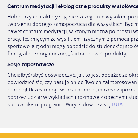
Centrum medytacji i ekologiczne produkty w stołówc
Holendrzy charakteryzują się szczególnie wysokim poz
tworzeniu dobrego samopoczucia dla wszystkich. Być m
nawet centrum medytacji, w którym można po prostu wz
pracy. Tęskniącym za wysiłkiem fizycznym z pomocą pr
sportowe, a głodni mogą popędzić do studenckiej stołów
foody, ale też organiczne, „fairtrade'owe” produkty.
Sesje zapoznawcze
Chciałbyś/abyś doświadczyć, jak to jest podążać za o
dowiedzieć się, czy pasuje on do Twoich zainteresowań i
próbnej! Uczestnicząc w sesji próbnej, możesz zapoznać
poprzez udział w wykładach i rozmowę z obecnymi stu
kierownikami programu. Więcej dowiesz się
TUTAJ
.