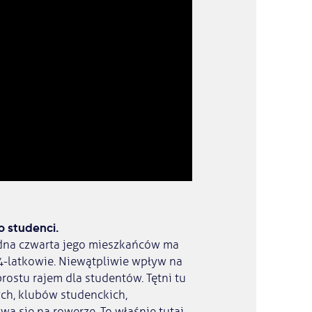
o studenci.
edna czwarta jego mieszkańców ma
 24-latkowie. Niewątpliwie wpływ na
rostu rajem dla studentów. Tętni tu
ych, klubów studenckich,
a się na rowerze. To właśnie tutaj