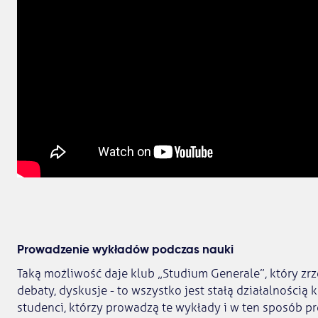
Prowadzenie wykładów podczas nauki
Taką możliwość daje klub „Studium Generale”, który zr
debaty, dyskusje - to wszystko jest stałą działalnością k
studenci, którzy prowadzą te wykłady i w ten sposób p