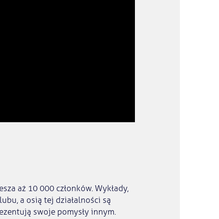
zesza aż 10 000 członków. Wykłady,
lubu, a osią tej działalności są
rezentują swoje pomysły innym.