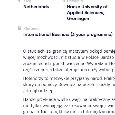
Kraj
Uczelnia
Netherlands
Hanze University of
Applied Sciences,
Groningen
Kierunek
International Business (3 year programme)
O studiach za granicą marzyłam odkąd pamię
więcej możliwości, niż studia w Polsce. Bardzo
zrozumieć ich punkt widzenia. Wybrałam Hol
części znana, a także oferuje ona duży wybór
Holendrzy to niezwykle przyjazny naród. Prakty
skory do pomocy. Również na uczelni, każdy n
jak najbardziej.
Hanze przykłada wiele uwagi na praktyczny as
nie tylko wymagają zastosowania swojej wied
grupach. Niestety, klasy nie są tak międzynar