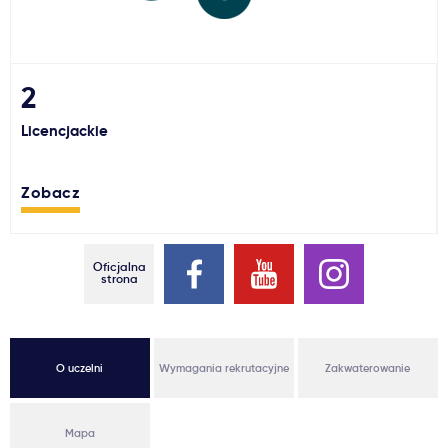
Ważne
Usługi
2
Licencjackie
Dlaczego Kastu?
Zobacz
Aktualności
Oficjalna
strona
O uczelni
Wymagania rekrutacyjne
Zakwaterowanie
Mapa