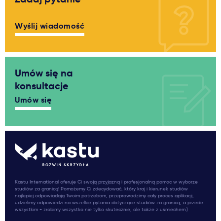
Wyślij wiadomość
Umów się na
konsultacje
Umów się
Kastu International oferuje Ci swoją przyjazną i profesjonalną pomoc w wyborze
studiów za granicą! Pomożemy Ci zdecydować, który kraj i kierunek studiów
najlepiej odpowiadają Twoim potrzebom, przeprowadzimy cały proces aplikacji,
udzielimy odpowiedzi na wszelkie pytania dotyczące studiów za granicą, a przede
wszystkim - zrobimy wszystko nie tylko skutecznie, ale także z uśmiechem:)