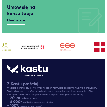
Umów się na
konsultacje
Umów się
Z Kastu prościej!
Wybierz kierunki studiów i wypełnij jeden formularz aplikacyjny Kastu. Sprawdzimy
Twoje dokumenty, wyślemy aplikacje do wybranych uczelni, przypomnimy Ci o
ważnych terminach i przeprowadzimy Cię przez cały proces rekrutacji.
- 20 lat
doświadczenia
- 8 000+
osób dostało się na studia
- 100%
gwarancji przyjęcia*