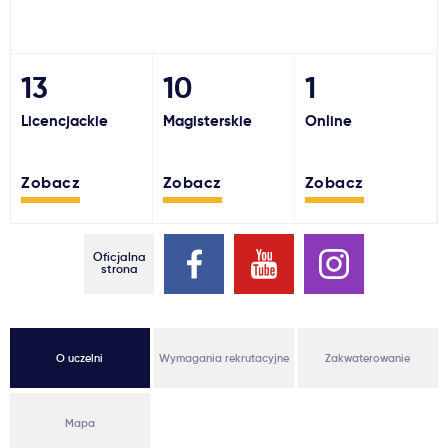
Ważne
13
10
1
Usługi
Licencjackie
Magisterskie
Online
Dlaczego Kastu?
Zobacz
Zobacz
Zobacz
Aktualności
Oficjalna
strona
O uczelni
Wymagania rekrutacyjne
Zakwaterowanie
Mapa