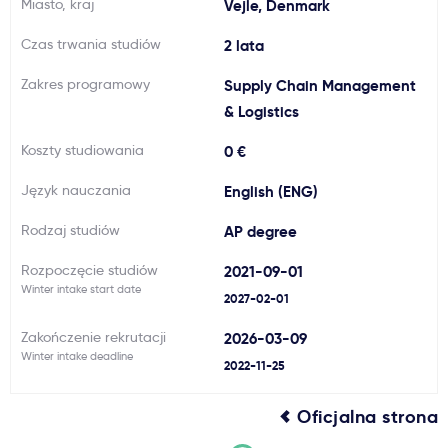
Miasto, kraj
Vejle, Denmark
Ważne
Czas trwania studiów
2 lata
Zakres programowy
Supply Chain Management
Usługi
& Logistics
Dlaczego Kastu?
Koszty studiowania
0 €
Język nauczania
English (ENG)
Aktualności
Rodzaj studiów
AP degree
Rozpoczęcie studiów
2021-09-01
Winter intake start date
2027-02-01
Zakończenie rekrutacji
2026-03-09
Winter intake deadline
2022-11-25
Oficjalna strona