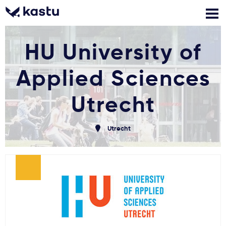
HU University of
Zadzwoń
Bezpłatne konsultacje
Kontakt
Applied Sciences
Zaloguj się
Utrecht
1
Powiadomienia
Utrecht
Formularz aplikacyjny
Gdzie studiować?
Jak aplikować?