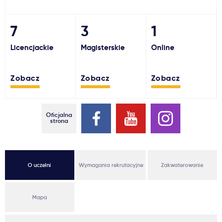
Ważne
7
3
1
Usługi
Licencjackie
Magisterskie
Online
Dlaczego Kastu?
Zobacz
Zobacz
Zobacz
Aktualności
Oficjalna
strona
O uczelni
Wymagania rekrutacyjne
Zakwaterowanie
Mapa