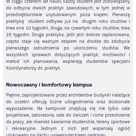
W ciągu czterech lat nauki, każdy student jest zobowiązany
do odbycia dwóch praktyk zawodowych, w tym jednej w
przedsiębiorstwie usytułowanym poza krajem. Pierwszą
praktykę student odbywa już na drugim roku studiów i
trwa ona 10 tygodni, druga, na czwartym roku studiów, trwa
20 tygodni. Druga praktyka, jeśli jest dobrze zaplanowana,
często staje się ważnym etapem na drodze do zdobycia
pierwszego zatrudnienia po ukończeniu studiów. We
wszystkich sprawach dotyczących praktyk, możliwości i
metod ich planowania, wspierają studentów specjalni
Koordynatorzy ds. praktyk.
Nowoczesny i komfortowy kampus
Piękne, zaprojektowane przez architektów budynki należące
do uczelni oferują liczne udogodnienia oraz doskonałe
wyposażenie. Na kampusie znajdują się nie tylko sale
projektowe, laboratoria, sale do ćwiczeń i ciche przestrzenie
do pracy, ale również kawiarnie studenckie, tereny sportowe
i rekreacyjne. Jednym z nich jest wspaniały ogród
ulokowany na dachu uniwersyteckiego parkingu.