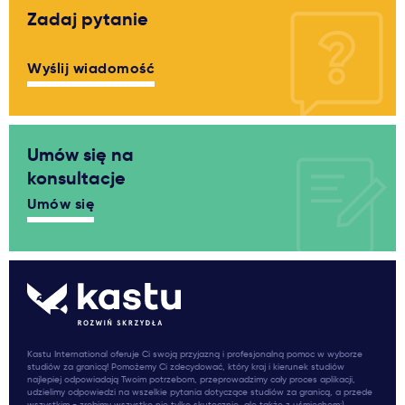
Zadaj pytanie
Wyślij wiadomość
Umów się na
konsultacje
Umów się
Kastu International oferuje Ci swoją przyjazną i profesjonalną pomoc w wyborze
studiów za granicą! Pomożemy Ci zdecydować, który kraj i kierunek studiów
najlepiej odpowiadają Twoim potrzebom, przeprowadzimy cały proces aplikacji,
udzielimy odpowiedzi na wszelkie pytania dotyczące studiów za granicą, a przede
wszystkim - zrobimy wszystko nie tylko skutecznie, ale także z uśmiechem:)