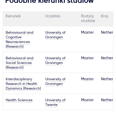
Podobne kierunki studiów
Kierunek
Uczelnia
Rodzaj
Kraj
studiów
Behavioural and
University of
Master
Netherl
Cognitive
Groningen
Neurosciences
(Research)
Behavioural and
University of
Master
Netherl
Social Sciences
Groningen
(Research)
Interdisciplinary
University of
Master
Netherl
Research in Health
Groningen
Dynamics (Research)
Health Sciences
University of
Master
Netherl
Twente