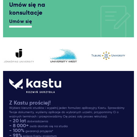
Umów się na
konsultacje
Umów się
Z Kastu prościej!
Wybierz kierunki studiów i wypełnij jeden formularz aplikacyjny Kastu. Sprawdzimy
Twoje dokumenty, wyślemy aplikacje do wybranych uczelni, przypomnimy Ci o
ważnych terminach i przeprowadzimy Cię przez cały proces rekrutacji.
- 20 lat
doświadczenia
- 8 000+
osób dostało się na studia
- 100%
gwarancji przyjęcia*
- 98%
poleca Kastu znajomym