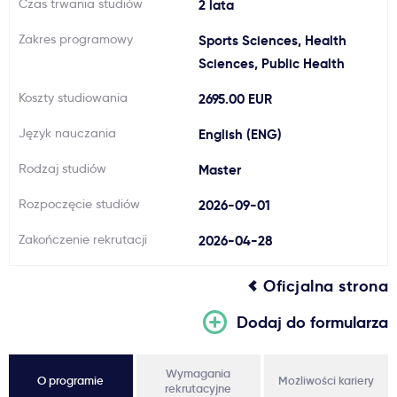
Czas trwania studiów
2 lata
Ważne
Zakres programowy
Sports Sciences, Health
Sciences, Public Health
Usługi
Koszty studiowania
2695.00 EUR
Dlaczego Kastu?
Język nauczania
English (ENG)
Rodzaj studiów
Master
Aktualności
Rozpoczęcie studiów
2026-09-01
Zakończenie rekrutacji
2026-04-28
Oficjalna strona
Dodaj do formularza
Wymagania
O programie
Możliwości kariery
rekrutacyjne