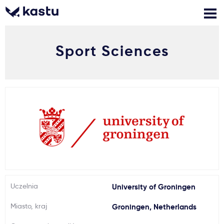
Sport Sciences
Zadzwoń
Bezpłatne konsultacje
Kontakt
Zaloguj się
1
Powiadomienia
Formularz aplikacyjny
Gdzie studiować?
Uczelnia
University of Groningen
Miasto, kraj
Groningen, Netherlands
Jak aplikować?