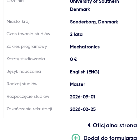
Uczelnia
University of Southern
Ważne
Denmark
Miasto, kraj
Sønderborg, Denmark
Usługi
Czas trwania studiów
2 lata
Dlaczego Kastu?
Zakres programowy
Mechatronics
Koszty studiowania
0 €
Aktualności
Język nauczania
English (ENG)
Rodzaj studiów
Master
Rozpoczęcie studiów
2026-09-01
Zakończenie rekrutacji
2026-02-25
Oficjalna strona
Dodaj do formularza