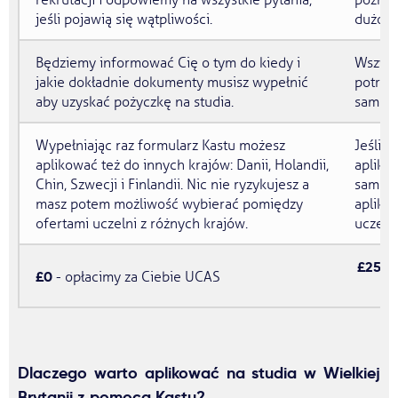
rekrutacji i odpowiemy na wszystkie pytania,
późnie
jeśli pojawią się wątpliwości.
dużo, 
Będziemy informować Cię o tym do kiedy i
Wszyst
jakie dokładnie dokumenty musisz wypełnić
potrze
aby uzyskać pożyczkę na studia.
samodz
Wypełniając raz formularz Kastu możesz
Jeśli 
aplikować też do innych krajów: Danii, Holandii,
aplika
Chin, Szwecji i Finlandii. Nic nie ryzykujesz a
samodz
masz potem możliwość wybierać pomiędzy
aplika
ofertami uczelni z różnych krajów.
uczelni
£25
- 
£0
- opłacimy za Ciebie UCAS
Dlaczego warto aplikować na studia w Wielkiej
Brytanii z pomocą Kastu?