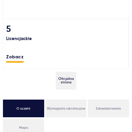
Ważne
Usługi
5
Licencjackie
Dlaczego Kastu?
Zobacz
Aktualności
Oficjalna
strona
O uczelni
Wymagania rekrutacyjne
Zakwaterowanie
Mapa