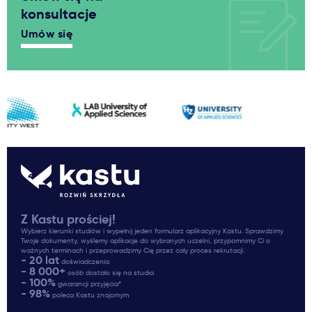
konsultacje
Umów się
Z Kastu prościej!
Wybierz kierunki studiów i wypełnij jeden formularz aplikacyjny Kastu. Sprawdzimy
Twoje dokumenty, wyślemy aplikacje do wybranych uczelni, przypomnimy Ci o
ważnych terminach i przeprowadzimy Cię przez cały proces rekrutacji.
- 20 lat
doświadczenia
- 8 000+
osób dostało się na studia
- 100%
gwarancji przyjęcia*
- 98%
poleca Kastu znajomym