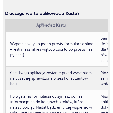
Dlaczego warto aplikować z Kastu?
Aplikacja z Kastu
Samodz
Wypełniasz tylko jeden prosty formularz online
Referen
– jeśli masz jakieś wątpliwości to po prostu nas
dla Ci
pytasz :)
równie
samodz
Cała Twoja aplikacja zostanie przed wysłaniem
Może si
na uczelnię sprawdzona przez konsultantów
samodzi
Kastu
wpłyni
Po wysłaniu formularza otrzymasz od nas
Musisz
informacje co do kolejnych kroków, które
aplika
należy podjąć. Nadal będziemy Cię wspierać w
dokume