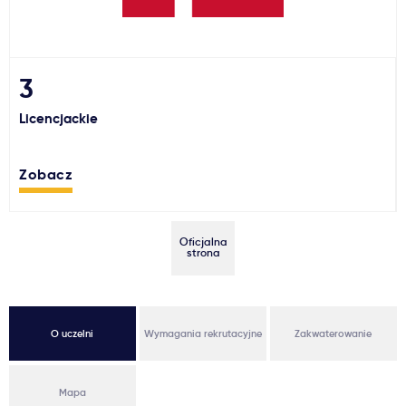
Ważne
Usługi
3
Licencjackie
Dlaczego Kastu?
Zobacz
Aktualności
Oficjalna
strona
O uczelni
Wymagania rekrutacyjne
Zakwaterowanie
Mapa