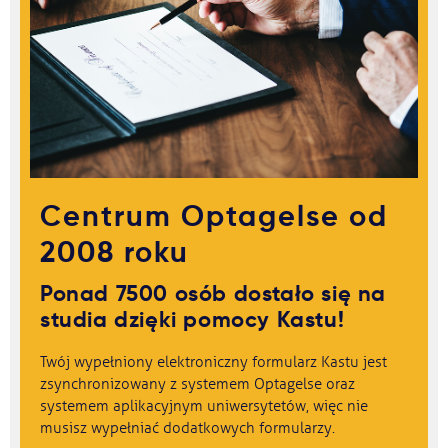
Centrum Optagelse od
2008 roku
Ponad 7500 osób dostało się na
studia dzięki pomocy Kastu!
Twój wypełniony elektroniczny formularz Kastu jest
zsynchronizowany z systemem Optagelse oraz
systemem aplikacyjnym uniwersytetów, więc nie
musisz wypełniać dodatkowych formularzy.