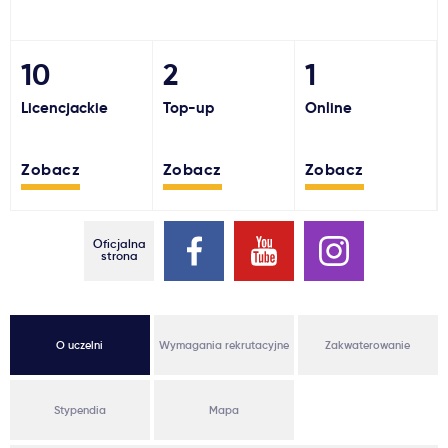
Ważne
10
2
1
Usługi
Licencjackie
Top-up
Online
Dlaczego Kastu?
Zobacz
Zobacz
Zobacz
Aktualności
Oficjalna
strona
O uczelni
Wymagania rekrutacyjne
Zakwaterowanie
Stypendia
Mapa