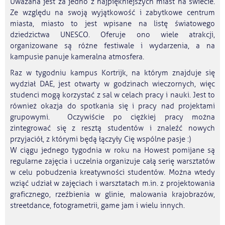
Uważana jest za jedno z najpiękniejszych miast na świecie.
Ze względu na swoją wyjątkowość i zabytkowe centrum
miasta, miasto to jest wpisane na listę światowego
dziedzictwa UNESCO. Oferuje ono wiele atrakcji,
organizowane są różne festiwale i wydarzenia, a na
kampusie panuje kameralna atmosfera.
Raz w tygodniu kampus Kortrijk, na którym znajduje się
wydział DAE, jest otwarty w godzinach wieczornych, więc
studenci mogą korzystać z sal w celach pracy i nauki. Jest to
również okazja do spotkania się i pracy nad projektami
grupowymi. Oczywiście po ciężkiej pracy można
zintegrować się z resztą studentów i znaleźć nowych
przyjaciół, z którymi będą łączyły Cię wspólne pasje :)
W ciągu jednego tygodnia w roku na Howest pomijane są
regularne zajęcia i uczelnia organizuje całą serię warsztatów
w celu pobudzenia kreatywności studentów. Można wtedy
wziąć udział w zajęciach i warsztatach m.in. z projektowania
graficznego, rzeźbienia w glinie, malowania krajobrazów,
streetdance, fotogrametrii, game jam i wielu innych.