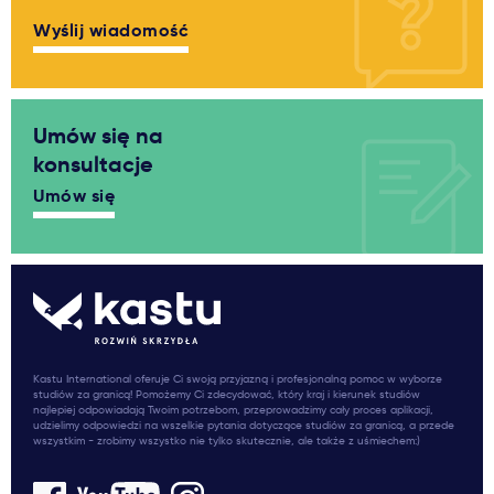
Wyślij wiadomość
Umów się na
konsultacje
Umów się
Kastu International oferuje Ci swoją przyjazną i profesjonalną pomoc w wyborze
studiów za granicą! Pomożemy Ci zdecydować, który kraj i kierunek studiów
najlepiej odpowiadają Twoim potrzebom, przeprowadzimy cały proces aplikacji,
udzielimy odpowiedzi na wszelkie pytania dotyczące studiów za granicą, a przede
wszystkim - zrobimy wszystko nie tylko skutecznie, ale także z uśmiechem:)