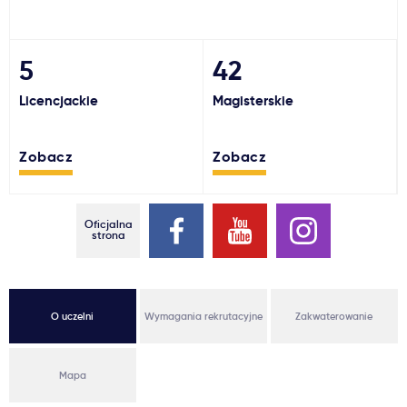
Ważne
5
42
Usługi
Licencjackie
Magisterskie
Dlaczego Kastu?
Zobacz
Zobacz
Aktualności
Oficjalna
strona
O uczelni
Wymagania rekrutacyjne
Zakwaterowanie
Mapa