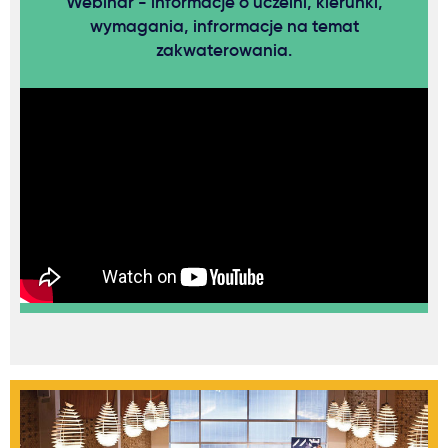
Webinar - informacje o uczelni, kierunki,
wymagania, infrormacje na temat
zakwaterowania.