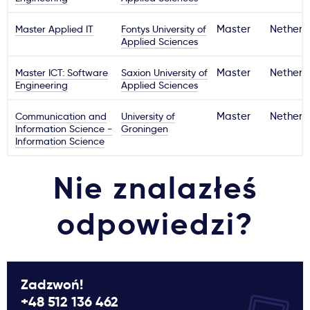
Master Applied IT
Fontys University of
Master
Netherl
Applied Sciences
Master ICT: Software
Saxion University of
Master
Netherl
Engineering
Applied Sciences
Communication and
University of
Master
Netherl
Information Science -
Groningen
Information Science
Nie znalazłeś
odpowiedzi?
Zadzwoń!
+48 512 136 462