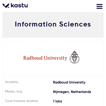
Information Sciences
Zadzwoń
Bezpłatne konsultacje
Kontakt
Zaloguj się
1
Powiadomienia
Formularz aplikacyjny
Uczelnia
Radboud University
Gdzie studiować?
Miasto, kraj
Nijmegen, Netherlands
Jak aplikować?
Czas trwania studiów
1 lata