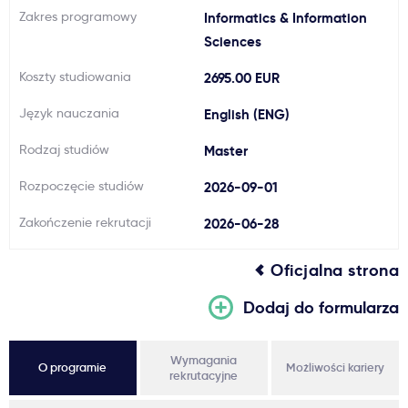
Zakres programowy
Informatics & Information
Ważne
Sciences
Koszty studiowania
2695.00 EUR
Usługi
Język nauczania
English (ENG)
Dlaczego Kastu?
Rodzaj studiów
Master
Rozpoczęcie studiów
2026-09-01
Aktualności
Zakończenie rekrutacji
2026-06-28
Oficjalna strona
Dodaj do formularza
Wymagania
O programie
Możliwości kariery
rekrutacyjne