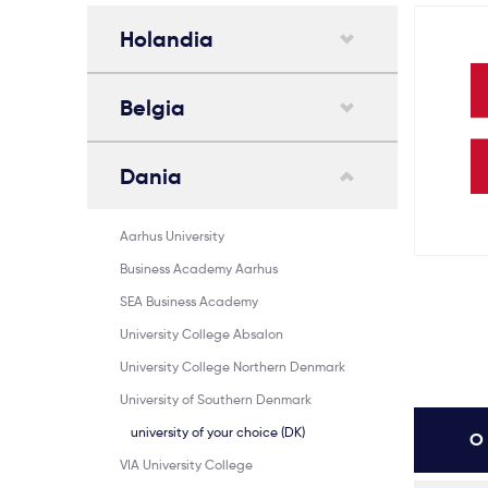
Holandia
Belgia
Dania
Aarhus University
Business Academy Aarhus
SEA Business Academy
University College Absalon
University College Northern Denmark
University of Southern Denmark
university of your choice (DK)
O 
VIA University College