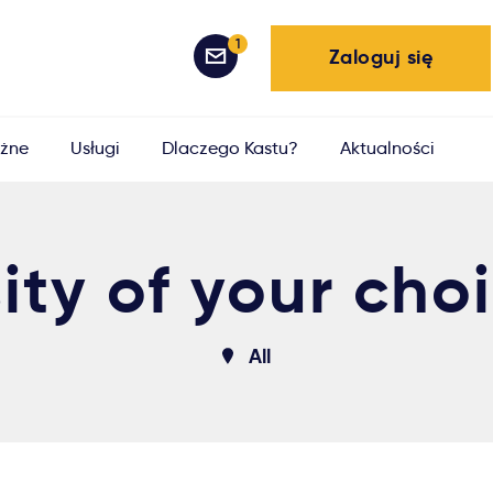
1
Zaloguj się
żne
Usługi
Dlaczego Kastu?
Aktualności
ity of your cho
All