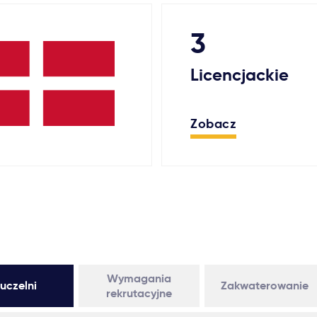
3
Licencjackie
Zobacz
Wymagania
uczelni
Zakwaterowanie
rekrutacyjne