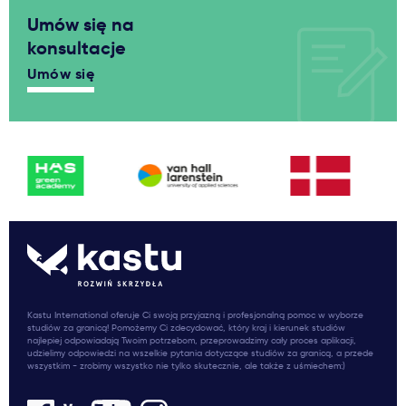
Umów się na
konsultacje
Umów się
Kastu International oferuje Ci swoją przyjazną i profesjonalną pomoc w wyborze
studiów za granicą! Pomożemy Ci zdecydować, który kraj i kierunek studiów
najlepiej odpowiadają Twoim potrzebom, przeprowadzimy cały proces aplikacji,
udzielimy odpowiedzi na wszelkie pytania dotyczące studiów za granicą, a przede
wszystkim - zrobimy wszystko nie tylko skutecznie, ale także z uśmiechem:)