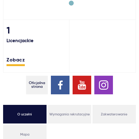
Ważne
Usługi
1
Licencjackie
Dlaczego Kastu?
Zobacz
Aktualności
Oficjalna
strona
O uczelni
Wymagania rekrutacyjne
Zakwaterowanie
Mapa