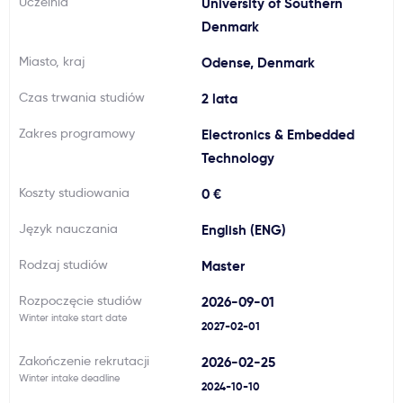
Uczelnia
University of Southern
Ważne
Denmark
Miasto, kraj
Odense, Denmark
Usługi
Czas trwania studiów
2 lata
Dlaczego Kastu?
Zakres programowy
Electronics & Embedded
Technology
Aktualności
Koszty studiowania
0 €
Język nauczania
English (ENG)
Rodzaj studiów
Master
Rozpoczęcie studiów
2026-09-01
Winter intake start date
2027-02-01
Zakończenie rekrutacji
2026-02-25
Winter intake deadline
2024-10-10