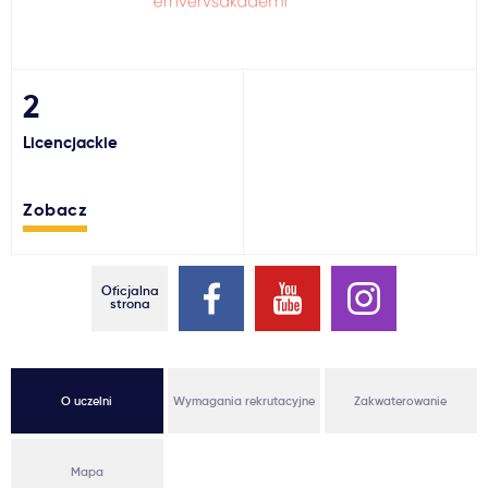
Ważne
Usługi
2
Licencjackie
Dlaczego Kastu?
Zobacz
Aktualności
Oficjalna
strona
O uczelni
Wymagania rekrutacyjne
Zakwaterowanie
Mapa