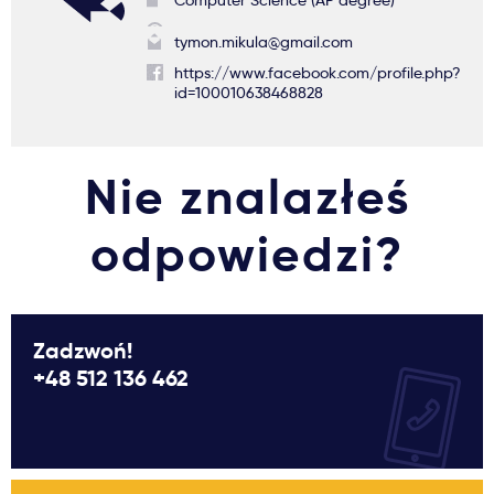
Computer Science (AP degree)
tymon.mikula@gmail.com
https://www.facebook.com/profile.php?
id=100010638468828
Nie znalazłeś
odpowiedzi?
Zadzwoń!
+48 512 136 462