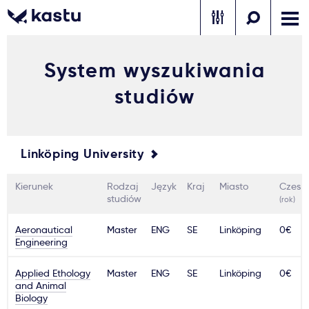
System wyszukiwania
Zadzwoń
Bezpłatne konsultacje
Kontakt
studiów
Zaloguj się
1
Linköping University
Powiadomienia
Kierunek
Rodzaj
Język
Kraj
Miasto
Czesn
Formularz aplikacyjny
studiów
(rok)
Aeronautical
Master
ENG
SE
Linköping
0€
Engineering
Gdzie studiować?
Applied Ethology
Master
ENG
SE
Linköping
0€
and Animal
Jak aplikować?
Biology