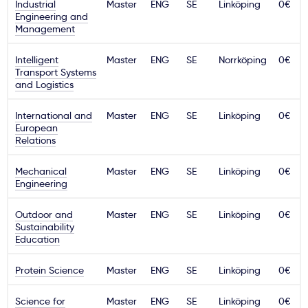
Industrial
Master
ENG
SE
Linköping
0€
Engineering and
Management
Intelligent
Master
ENG
SE
Norrköping
0€
Transport Systems
and Logistics
International and
Master
ENG
SE
Linköping
0€
European
Relations
Mechanical
Master
ENG
SE
Linköping
0€
Engineering
Outdoor and
Master
ENG
SE
Linköping
0€
Sustainability
Education
Protein Science
Master
ENG
SE
Linköping
0€
Science for
Master
ENG
SE
Linköping
0€