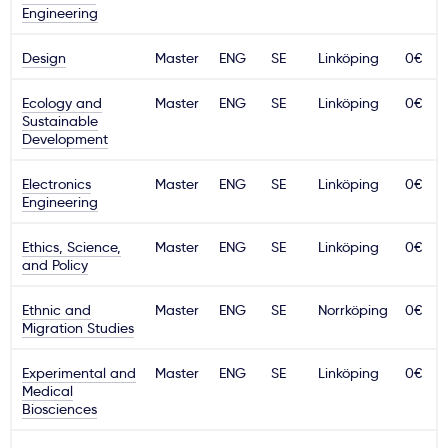
Engineering
Design
Master
ENG
SE
Linköping
0€
Ecology and
Master
ENG
SE
Linköping
0€
Sustainable
Development
Electronics
Master
ENG
SE
Linköping
0€
Engineering
Ethics, Science,
Master
ENG
SE
Linköping
0€
and Policy
Ethnic and
Master
ENG
SE
Norrköping
0€
Migration Studies
Experimental and
Master
ENG
SE
Linköping
0€
Medical
Biosciences