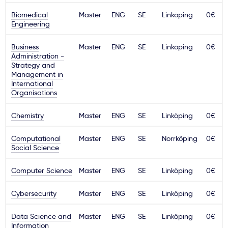
Ważne
Biomedical
Master
ENG
SE
Linköping
0€
Engineering
Usługi
Business
Master
ENG
SE
Linköping
0€
Administration -
Strategy and
Management in
Dlaczego Kastu?
International
Organisations
Aktualności
Chemistry
Master
ENG
SE
Linköping
0€
Computational
Master
ENG
SE
Norrköping
0€
Social Science
Computer Science
Master
ENG
SE
Linköping
0€
Cybersecurity
Master
ENG
SE
Linköping
0€
Data Science and
Master
ENG
SE
Linköping
0€
Information