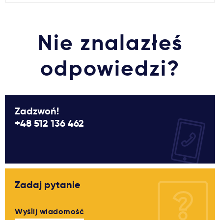
Ważne
Nie znalazłeś
Usługi
odpowiedzi?
Dlaczego Kastu?
Aktualności
Zadzwoń!
+48 512 136 462
Zadaj pytanie
Wyślij wiadomość