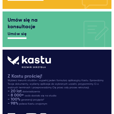
Umów się na
konsultacje
Umów się
Z Kastu prościej!
Wybierz kierunki studiów i wypełnij jeden formularz aplikacyjny Kastu. Sprawdzimy
Twoje dokumenty, wyślemy aplikacje do wybranych uczelni, przypomnimy Ci o
ważnych terminach i przeprowadzimy Cię przez cały proces rekrutacji.
- 20 lat
doświadczenia
- 8 000+
osób dostało się na studia
- 100%
gwarancji przyjęcia*
- 98%
poleca Kastu znajomym