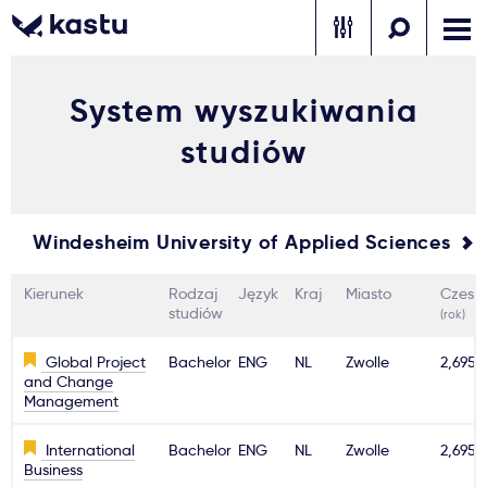
System wyszukiwania
Zadzwoń
Bezpłatne konsultacje
Kontakt
studiów
Zaloguj się
1
Windesheim University of Applied Sciences
Powiadomienia
Kierunek
Rodzaj
Język
Kraj
Miasto
Czesn
Formularz aplikacyjny
studiów
(rok)
Global Project
Bachelor
ENG
NL
Zwolle
2,695€
and Change
Gdzie studiować?
Management
International
Bachelor
ENG
NL
Zwolle
2,695€
Jak aplikować?
Business