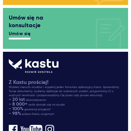
Umów się na
konsultacje
Umów się
Z Kastu prościej!
Wybierz kierunki studiów i wypełnij jeden formularz aplikacyjny Kastu. Sprawdzimy
Twoje dokumenty, wyślemy aplikacje do wybranych uczelni, przypomnimy Ci o
ważnych terminach i przeprowadzimy Cię przez cały proces rekrutacji.
- 20 lat
doświadczenia
- 8 000+
osób dostało się na studia
- 100%
gwarancji przyjęcia*
- 98%
poleca Kastu znajomym