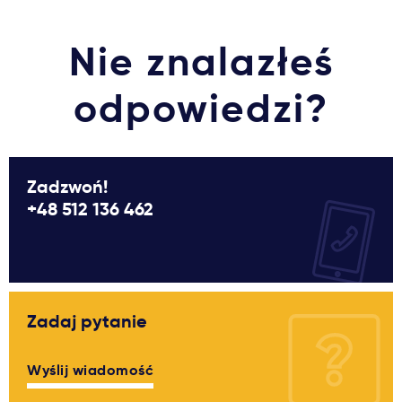
Ważne
Nie znalazłeś
Usługi
odpowiedzi?
Dlaczego Kastu?
Zadzwoń!
Aktualności
+48 512 136 462
Zadaj pytanie
Wyślij wiadomość