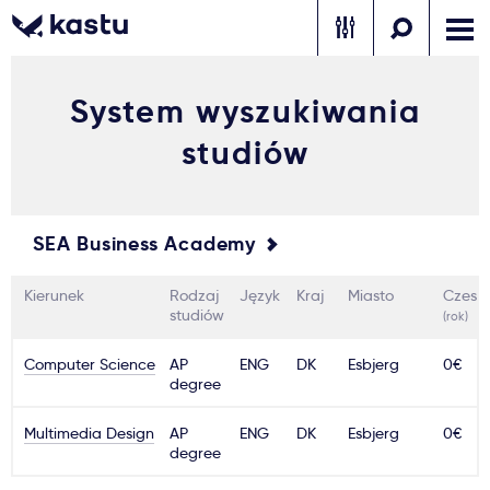
System wyszukiwania
Zadzwoń
Bezpłatne konsultacje
Kontakt
studiów
Zaloguj się
1
SEA Business Academy
Powiadomienia
Kierunek
Rodzaj
Język
Kraj
Miasto
Czesn
Formularz aplikacyjny
studiów
(rok)
Computer Science
AP
ENG
DK
Esbjerg
0€
degree
Gdzie studiować?
Multimedia Design
AP
ENG
DK
Esbjerg
0€
degree
Jak aplikować?