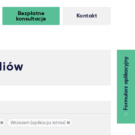
Bezpłatne
Kontakt
konsultacje
Formularz aplikacyjny
diów
Wrzesień (aplikacja letnia)