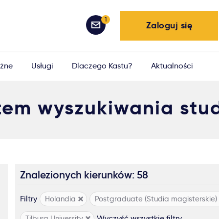
1
Zaloguj się
żne
Usługi
Dlaczego Kastu?
Aktualności
tem wyszukiwania stu
Znalezionych kierunków: 58
Filtry
Holandia
Postgraduate (Studia magisterskie)
Wyczyść wszystkie filtry
Tilburg University