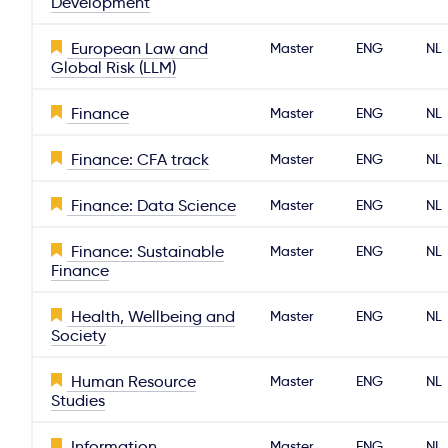
Development
European Law and
Master
ENG
NL
Global Risk (LLM)
Finance
Master
ENG
NL
Finance: CFA track
Master
ENG
NL
Finance: Data Science
Master
ENG
NL
Finance: Sustainable
Master
ENG
NL
Finance
Health, Wellbeing and
Master
ENG
NL
Society
Human Resource
Master
ENG
NL
Studies
Information
Master
ENG
NL