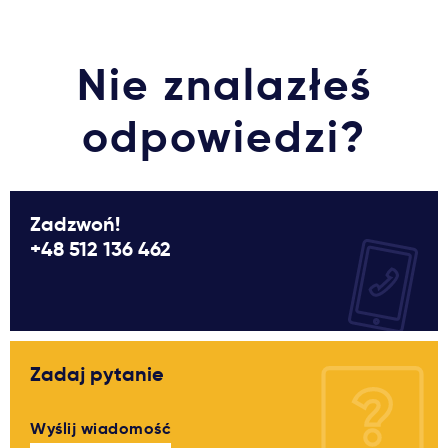
Ważne
Nie znalazłeś
Usługi
odpowiedzi?
Dlaczego Kastu?
Aktualności
Zadzwoń!
+48 512 136 462
Zadaj pytanie
Wyślij wiadomość