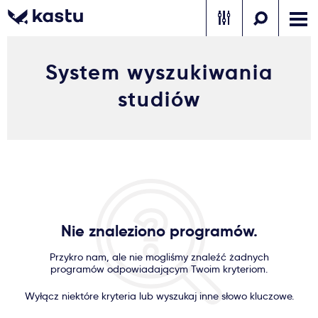
System wyszukiwania
Zadzwoń
Bezpłatne konsultacje
Kontakt
studiów
Zaloguj się
1
Powiadomienia
Formularz aplikacyjny
Nie znaleziono programów.
Gdzie studiować?
Przykro nam, ale nie mogliśmy znaleźć żadnych
programów odpowiadającym Twoim kryteriom.
Jak aplikować?
Wyłącz niektóre kryteria lub wyszukaj inne słowo kluczowe.