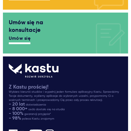
Umów się na
konsultacje
Umów się
Z Kastu prościej!
Wybierz kierunki studiów i wypełnij jeden formularz aplikacyjny Kastu. Sprawdzimy
Twoje dokumenty, wyślemy aplikacje do wybranych uczelni, przypomnimy Ci o
ważnych terminach i przeprowadzimy Cię przez cały proces rekrutacji.
- 20 lat
doświadczenia
- 8 000+
osób dostało się na studia
- 100%
gwarancji przyjęcia*
- 98%
poleca Kastu znajomym