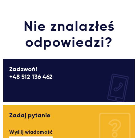
Ważne
Nie znalazłeś
Usługi
odpowiedzi?
Dlaczego Kastu?
Aktualności
Zadzwoń!
+48 512 136 462
Zadaj pytanie
Wyślij wiadomość