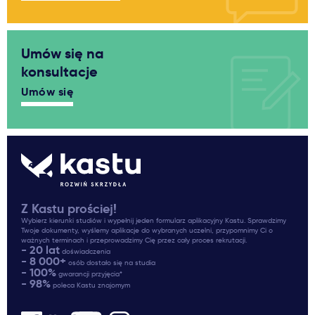
Umów się na
konsultacje
Umów się
Z Kastu prościej!
Wybierz kierunki studiów i wypełnij jeden formularz aplikacyjny Kastu. Sprawdzimy
Twoje dokumenty, wyślemy aplikacje do wybranych uczelni, przypomnimy Ci o
ważnych terminach i przeprowadzimy Cię przez cały proces rekrutacji.
- 20 lat
doświadczenia
- 8 000+
osób dostało się na studia
- 100%
gwarancji przyjęcia*
- 98%
poleca Kastu znajomym