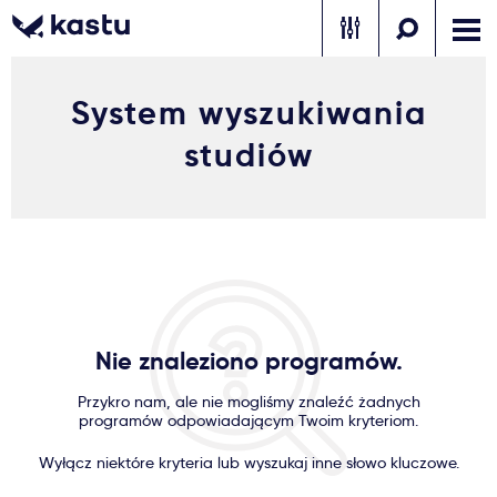
System wyszukiwania
Zadzwoń
Bezpłatne konsultacje
Kontakt
studiów
Zaloguj się
1
Powiadomienia
Formularz aplikacyjny
Nie znaleziono programów.
Gdzie studiować?
Przykro nam, ale nie mogliśmy znaleźć żadnych
programów odpowiadającym Twoim kryteriom.
Jak aplikować?
Wyłącz niektóre kryteria lub wyszukaj inne słowo kluczowe.