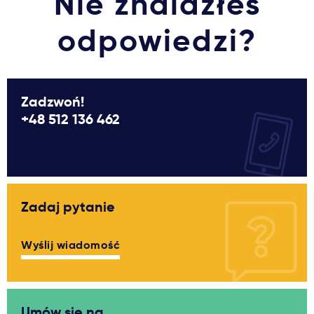
Nie znalazłeś
Ważne
odpowiedzi?
Usługi
Zadzwoń!
Dlaczego Kastu?
+48 512 136 462
Aktualności
Zadaj pytanie
Wyślij wiadomość
Umów się na