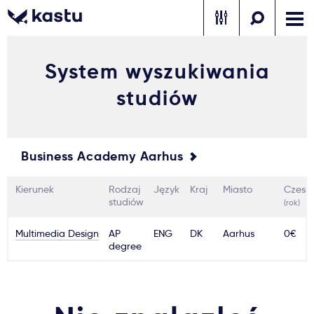
System wyszukiwania
Zadzwoń
Bezpłatne konsultacje
Kontakt
studiów
Zaloguj się
1
Business Academy Aarhus
Powiadomienia
Kierunek
Rodzaj
Język
Kraj
Miasto
Czesn
Formularz aplikacyjny
studiów
(rok)
Multimedia Design
AP
ENG
DK
Aarhus
0€
degree
Gdzie studiować?
Jak aplikować?