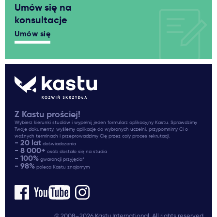
Umów się na
konsultacje
Umów się
Z Kastu prościej!
Wybierz kierunki studiów i wypełnij jeden formularz aplikacyjny Kastu. Sprawdzimy
Twoje dokumenty, wyślemy aplikacje do wybranych uczelni, przypomnimy Ci o
ważnych terminach i przeprowadzimy Cię przez cały proces rekrutacji.
- 20 lat
doświadczenia
- 8 000+
osób dostało się na studia
- 100%
gwarancji przyjęcia*
- 98%
poleca Kastu znajomym
© 2008–2026 Kastu International. All rights reserved.