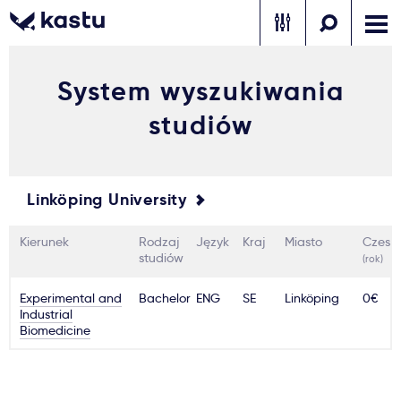
System wyszukiwania
Zadzwoń
Bezpłatne konsultacje
Kontakt
studiów
Zaloguj się
1
Linköping University
Powiadomienia
Kierunek
Rodzaj
Język
Kraj
Miasto
Czesn
Formularz aplikacyjny
studiów
(rok)
Experimental and
Bachelor
ENG
SE
Linköping
0€
Industrial
Gdzie studiować?
Biomedicine
Jak aplikować?