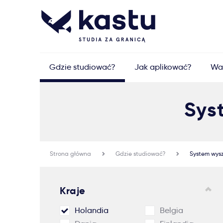
Gdzie studiować?
Jak aplikować?
Wa
Sys
Strona główna
Gdzie studiować?
System wys
Kraje
Holandia
Belgia