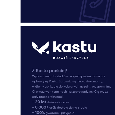
Z Kastu prościej!
Wybierz kierunki studiów i wypełnij jeden formularz
aplikacyjny Kastu. Sprawdzimy Twoje dokumenty,
wyślemy aplikacje do wybranych uczelni, przypomnimy
Ci o ważnych terminach i przeprowadzimy Cię przez
cały proces rekrutacji.
- 20 lat
doświadczenia
- 8 000+
osób dostało się na studia
- 100%
gwarancji przyjęcia*