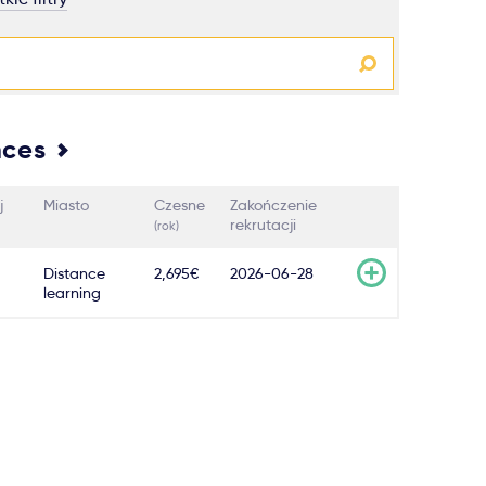
nces
j
Miasto
Czesne
Zakończenie
rekrutacji
(rok)
Distance
2,695€
2026-06-28
learning