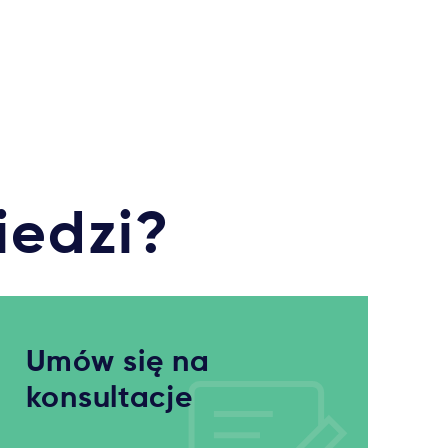
iedzi?
Umów się na
konsultacje