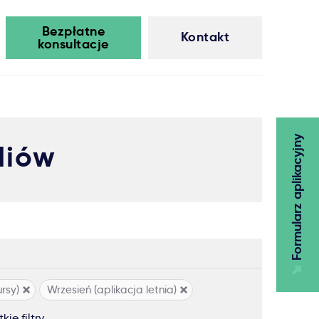
Bezpłatne
Kontakt
konsultacje
Formularz aplikacyjny
diów
ursy)
Wrzesień (aplikacja letnia)
ie filtry