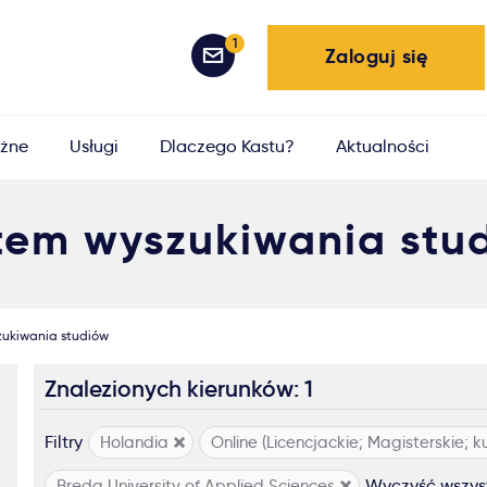
1
Zaloguj się
żne
Usługi
Dlaczego Kastu?
Aktualności
tem wyszukiwania stu
zukiwania studiów
Znalezionych kierunków: 1
Filtry
Holandia
Online (Licencjackie; Magisterskie; k
Wyczyść wszystk
Breda University of Applied Sciences