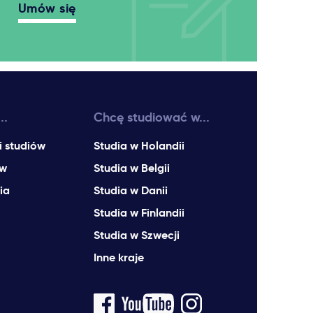
Umów się
..
Chcę studiować w...
i studiów
Studia w Holandii
ów
Studia w Belgii
ia
Studia w Danii
Studia w Finlandii
Studia w Szwecji
Inne kraje