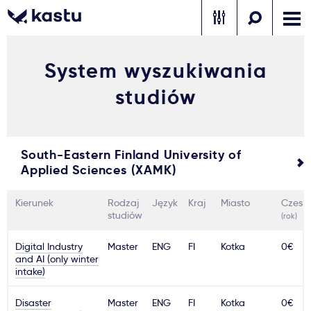
System wyszukiwania
Zadzwoń
Bezpłatne konsultacje
Kontakt
studiów
Zaloguj się
1
South-Eastern Finland University of
Powiadomienia
Applied Sciences (XAMK)
Formularz aplikacyjny
Kierunek
Rodzaj
Język
Kraj
Miasto
Czesn
studiów
(rok)
Digital Industry
Gdzie studiować?
Master
ENG
FI
Kotka
0€
and AI (only winter
intake)
Jak aplikować?
Disaster
Master
ENG
FI
Kotka
0€