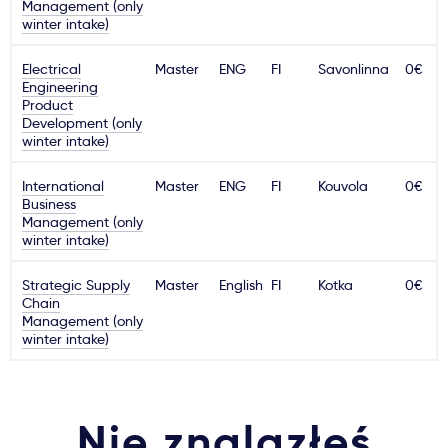
Management (only
winter intake)
Ważne
Electrical
Master
ENG
FI
Savonlinna
0€
Engineering
Usługi
Product
Development (only
winter intake)
Dlaczego Kastu?
International
Master
ENG
FI
Kouvola
0€
Business
Aktualności
Management (only
winter intake)
Strategic Supply
Master
English
FI
Kotka
0€
Chain
Management (only
winter intake)
Nie znalazłeś